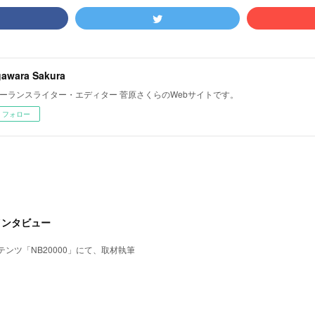
awara Sakura
ーランスライター・エディター 菅原さくらのWebサイトです。
フォロー
インタビュー
ンツ「NB20000」にて、取材執筆