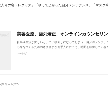
に入りの宅トレグッズ」「やってよかった自分メンテナンス」「マスク
仕事や生活が忙しいと、つい後回しになってしまう「自分のメンテナ
心身をつくるためのさまざまなお手入れにこそ、時間を確保していき
ウートピ
w
(
222
)
web
(
207
)