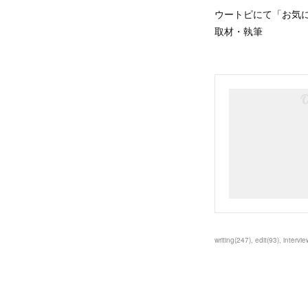
ウートピにて「お気
取材・執筆
writing
(
247
)
edit
(
93
)
intervie