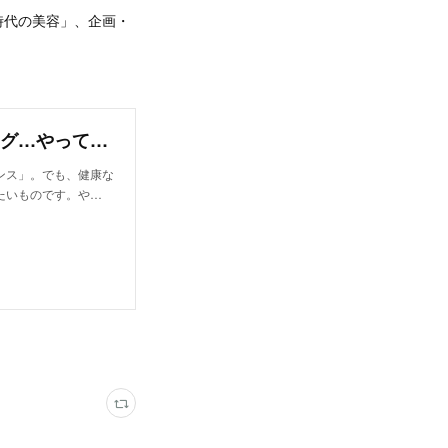
時代の美容」、企画・
美容医療、歯列矯正、オンラインカウンセリング…やってよかった「自分メンテナンス」｜ウートピ
ンス」。でも、健康な
たいものです。や…