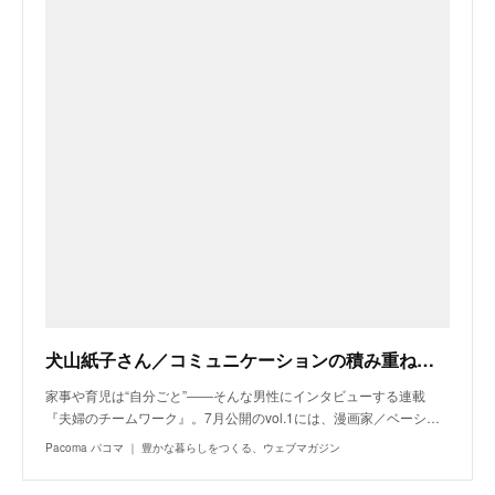
犬山紙子さん／コミュニケーションの積み重ねが、強い関係を作る【夫婦のチームワーク】｜剱樹人さんの“B面” - Pacoma パコマ ｜ 豊かな暮らしをつくる、ウェブマガジン
家事や育児は“自分ごと”――そんな男性にインタビューする連載
『夫婦のチームワーク』。7月公開のvol.1には、漫画家／ベーシ…
Pacoma パコマ ｜ 豊かな暮らしをつくる、ウェブマガジン