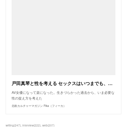
戸田真琴と性を考える セックスはいつまでも、薄暗いものじゃない
AV女優になって楽になった。生きづらかった過去から、いま必要な
性の捉え方を考えた
北欧カルチャーマガジン Fika（フィーカ）
writing
(
247
)
interview
(
222
)
web
(
207
)