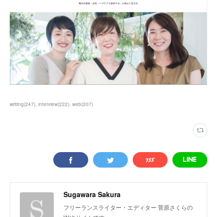
writing
(
247
)
interview
(
222
)
web
(
207
)
Sugawara Sakura
フリーランスライター・エディター 菅原さくらの