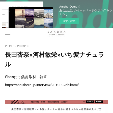
Ameba Owndで
あなただけのホームページやブログをつ
くろう
今すぐ試す
2019.09.20 03:06
長田杏奈×河村敏栄×いち髪ナチュラ
ル
Sheisにて鼎談 取材・執筆
https://sheishere.jp/interview/201909-ichikami/